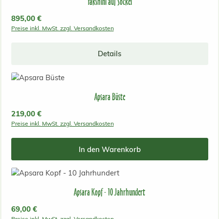
Yakshini auf Sockel
Regulärer Preis:
895,00 €
Preise inkl. MwSt. zzgl. Versandkosten
Details
Apsara Büste
Regulärer Preis:
219,00 €
Preise inkl. MwSt. zzgl. Versandkosten
In den Warenkorb
Apsara Kopf - 10 Jahrhundert
Regulärer Preis:
69,00 €
Preise inkl. MwSt. zzgl. Versandkosten