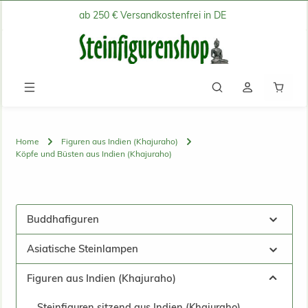
ab 250 € Versandkostenfrei in DE
Zum Hauptinhalt springen
Waren
Home
Figuren aus Indien (Khajuraho)
Köpfe und Büsten aus Indien (Khajuraho)
Buddhafiguren
Asiatische Steinlampen
Figuren aus Indien (Khajuraho)
Steinfiguren sitzend aus Indien (Khajuraho)