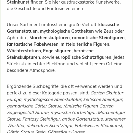
Steinkunst
finden Sie hier ausdrucksstarke Kunstwerke,
die Geschichte und Fantasie vereinen.
Unser Sortiment umfasst eine große Vielfalt:
klassische
Gartenstatuen
,
mythologische Gottheiten
wie Zeus oder
Aphrodite,
Märchenskulpturen
,
romantische Steinfiguren
,
fantastische Fabelwesen
,
mittelalterliche Figuren
,
Wächterstatuen
,
Engelsfiguren
,
heroische
Steinskulpturen
, sowie
europäische Schutzfiguren
. Jedes
Stück ist ein echter Blickfang und verleiht jedem Ort eine
besondere Atmosphäre.
Ergänzende Suchbegriffe, die oft verwendet werden und
perfekt zu dieser Kategorie passen, sind:
Garten Skulptur
Europa, mythologische Steinskulptur, keltische Steinfigur,
germanische Götter Statue, römische Figuren Garten,
Sagengestalt Statue, mystische Gartenfigur, Märchenfigur
Statue, Fantasy Steinfigur, antike Gartenstatue, steinerner
Wächter, dekorative Schutzfigur, Fabelwesen Steinkunst,
Göttin Statue Stein, Götterfigur Garten
.