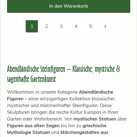
In den Warenkorb
1
2
3
4
5
Seite
Seite
Seite
Seite
Seite
Abendländische Steinfiguren – Klassische, mystische &
sagenhafte Gartenkunst
Willkommen in unserer Kategorie
Abendländische
Figuren
– einer einzigartigen Kollektion klassischer,
mystischer und märchenhafter Steinfiguren. Diese
Skulpturen bringen die reiche Kultur Europas in Ihren
Garten oder Wohnbereich. Von
mystischen Statuen
über
Figuren aus alten Sagen
bis hin zu
griechische
Mythologie Statuen
und
Märchengestalten aus