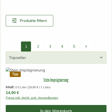
Produkte filtern
1
2
3
4
5
Seite
Seite
Seite
Seite
Seite
Tipp
Stein Imprägnierung
Inhalt:
0.5 Liter
(29,80 € / 1 Liter)
Regulärer Preis:
14,90 €
Preise inkl. MwSt. zzgl. Versandkosten
In den Warenkorb