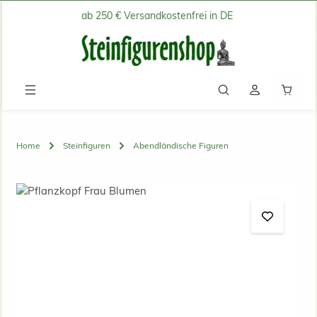
ab 250 € Versandkostenfrei in DE
Zum Hauptinhalt springen
Waren
Home
Steinfiguren
Abendländische Figuren
Bildergalerie überspringen