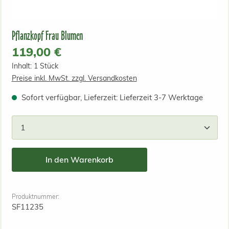
Pflanzkopf Frau Blumen
Regulärer Preis:
119,00 €
Inhalt:
1 Stück
Preise inkl. MwSt. zzgl. Versandkosten
Sofort verfügbar, Lieferzeit: Lieferzeit 3-7 Werktage
Produkt Anzahl: Gib den gewünschten Wert ein od
In den Warenkorb
Produktnummer:
SF11235