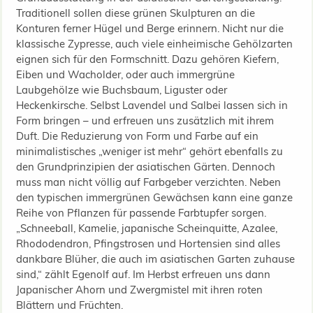
Traditionell sollen diese grünen Skulpturen an die
Konturen ferner Hügel und Berge erinnern. Nicht nur die
klassische Zypresse, auch viele einheimische Gehölzarten
eignen sich für den Formschnitt. Dazu gehören Kiefern,
Eiben und Wacholder, oder auch immergrüne
Laubgehölze wie Buchsbaum, Liguster oder
Heckenkirsche. Selbst Lavendel und Salbei lassen sich in
Form bringen – und erfreuen uns zusätzlich mit ihrem
Duft. Die Reduzierung von Form und Farbe auf ein
minimalistisches „weniger ist mehr“ gehört ebenfalls zu
den Grundprinzipien der asiatischen Gärten. Dennoch
muss man nicht völlig auf Farbgeber verzichten. Neben
den typischen immergrünen Gewächsen kann eine ganze
Reihe von Pflanzen für passende Farbtupfer sorgen.
„Schneeball, Kamelie, japanische Scheinquitte, Azalee,
Rhododendron, Pfingstrosen und Hortensien sind alles
dankbare Blüher, die auch im asiatischen Garten zuhause
sind,“ zählt Egenolf auf. Im Herbst erfreuen uns dann
Japanischer Ahorn und Zwergmistel mit ihren roten
Blättern und Früchten.