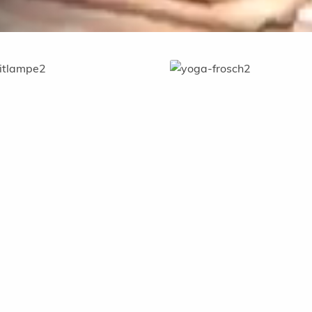
sche Steinlaternen
Steinfiguren für den Garten