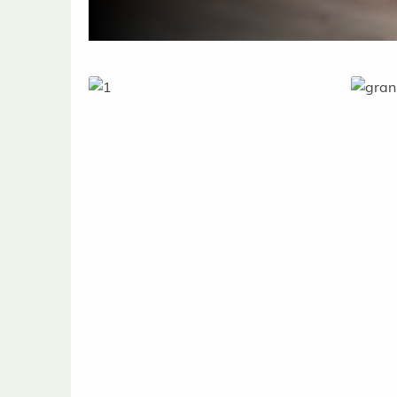
Buddha Steinfiguren
Asiati