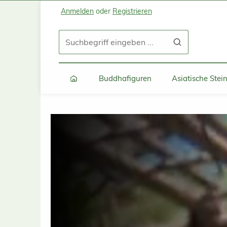
Anmelden
oder
Registrieren
Zum Hauptinhalt springen
Zur Suche springen
Zur Hauptnavigation springen
Buddhafiguren
Asiatische Ste
Bildergalerie überspringen