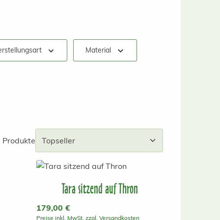
rstellungsart
Material
 Produkte
Tara sitzend auf Thron
Regulärer Preis:
179,00 €
Preise inkl. MwSt. zzgl. Versandkosten