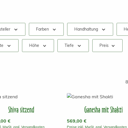
teller
Farben
Handhaltung
He
te
Höhe
Tiefe
Preis
8
Shiva sitzend
Ganesha mit Shakti
r Preis:
,00 €
Regulärer Preis:
569,00 €
kl. MwSt. zzgl. Versandkosten
Preise inkl. MwSt. zzgl. Versandkosten