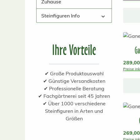
Zuhause
Steinfiguren Info
Ihre Vorteile
Ga
Reguläre
289,00
Preise in
✔ Große Produktauswahl
✔ Günstige Versandkosten
✔ Professionelle Beratung
✔ Fachgärtnerei seit 45 Jahren
✔ Über 1000 verschiedene
Steinfiguren in Arten und
Größen
Reguläre
269,00
Preise in