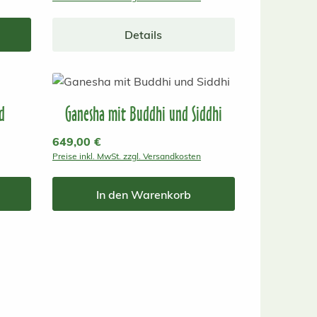
Details
d
Ganesha mit Buddhi und Siddhi
Regulärer Preis:
649,00 €
Preise inkl. MwSt. zzgl. Versandkosten
In den Warenkorb