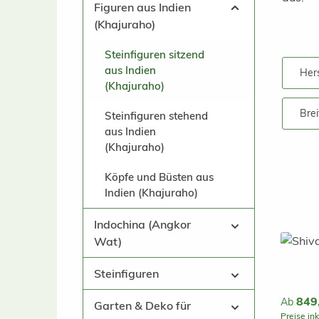
Figuren aus Indien
(Khajuraho)
Steinfiguren sitzend
aus Indien
Hers
(Khajuraho)
Brei
Steinfiguren stehend
aus Indien
(Khajuraho)
Köpfe und Büsten aus
Indien (Khajuraho)
Indochina (Angkor
Wat)
Steinfiguren
Reguläre
849
Ab
Garten & Deko für
Preise in