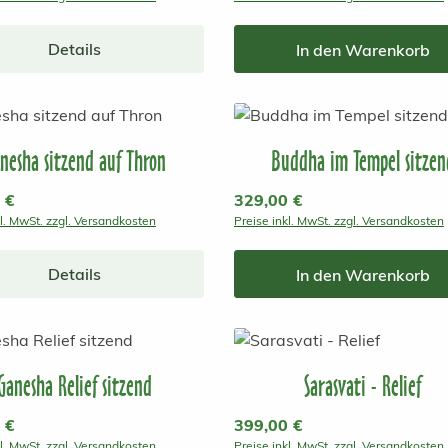
Details
In den Warenkorb
nesha sitzend auf Thron
Buddha im Tempel sitzen
r Preis:
 €
Regulärer Preis:
329,00 €
kl. MwSt. zzgl. Versandkosten
Preise inkl. MwSt. zzgl. Versandkosten
Details
In den Warenkorb
Ganesha Relief sitzend
Sarasvati - Relief
r Preis:
 €
Regulärer Preis:
399,00 €
kl. MwSt. zzgl. Versandkosten
Preise inkl. MwSt. zzgl. Versandkosten