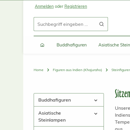
Anmelden
oder
Registrieren
Zum Hauptinhalt springen
Zur Suche springen
Zur Hauptnavigation springen
Buddhafiguren
Asiatische Ste
Home
Figuren aus Indien (Khajuraho)
Steinfigure
Sitze
Buddhafiguren
Unsere
Asiatische
Indien
Steinlampen
Tempel
aus.