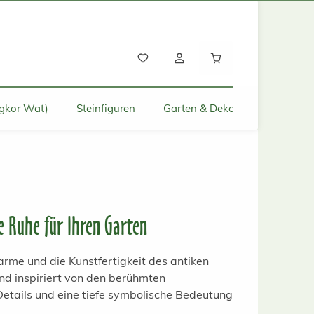
Warenkorb enthält
gkor Wat)
Steinfiguren
Garten & Deko für Zuhause
le Ruhe für Ihren Garten
arme und die Kunstfertigkeit des antiken
ind inspiriert von den berühmten
Details und eine tiefe symbolische Bedeutung