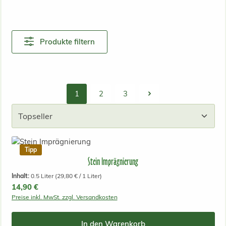
Produkte filtern
1
2
3
Seite
Seite
Seite
Tipp
Stein Imprägnierung
Inhalt:
0.5 Liter
(29,80 € / 1 Liter)
Regulärer Preis:
14,90 €
Preise inkl. MwSt. zzgl. Versandkosten
In den Warenkorb