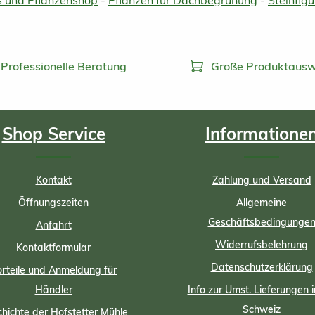
 und Pflanzenshop
-
Pflanzen für Dachbegrünung
-
Steinfig
Professionelle Beratung
Große Produktausw
Shop Service
Informatione
Kontakt
Zahlung und Versand
Öffnungszeiten
Allgemeine
Geschäftsbedingunge
Anfahrt
Widerrufsbelehrung
Kontaktformular
Datenschutzerklärung
rteile und Anmeldung für
Händler
Info zur Umst. Lieferungen i
Schweiz
hichte der Hofstetter Mühle