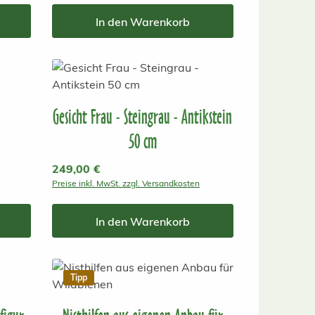
In den Warenkorb
Gesicht Frau - Steingrau - Antikstein
50 cm
Regulärer Preis:
249,00 €
Preise inkl. MwSt. zzgl. Versandkosten
In den Warenkorb
Tipp