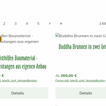
2
3
4
5
144
e
Seite
Seite
Seite
Seite
Buddha Brunnen in zwei Gr
isthilfen Baumaterial -
sstangen aus eigenen Anbau
r Preis:
0 €
Regulärer Preis:
369,00 €
Ab
kl. MwSt. zzgl. Versandkosten
Preise inkl. MwSt. zzgl. Versandkosten
Details
Details