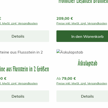
Fröhlicher Elefanten Brunnen
r Preis:
€
Regulärer Preis:
209,00 €
kl. MwSt. zzgl. Versandkosten
Preise inkl. MwSt. zzgl. Versandkosten
Details
In den Warenkorb
Äskulapstab
eine aus Flussstein in 2 Größen
r Preis:
00 €
Regulärer Preis:
79,00 €
Ab
kl. MwSt. zzgl. Versandkosten
Preise inkl. MwSt. zzgl. Versandkosten
Details
Details