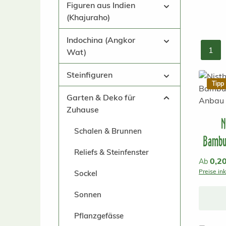
Figuren aus Indien
(Khajuraho)
Indochina (Angkor
1
Wat)
Seit
Steinfiguren
Tipp
Garten & Deko für
Zuhause
N
Schalen & Brunnen
Bambu
Reliefs & Steinfenster
Reguläre
0,2
Ab
Preise in
Sockel
Sonnen
Pflanzgefässe