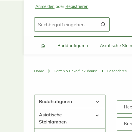
Anmelden
oder
Registrieren
Zum Hauptinhalt springen
Zur Suche springen
Zur Hauptnavigation springen
Buddhafiguren
Asiatische Ste
Home
Garten & Deko für Zuhause
Besonderes
Buddhafiguren
Hers
Asiatische
Steinlampen
Brei