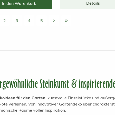
Details
In den Warenkorb
2
3
4
5
e
Seite
Seite
Seite
Seite
gewöhnliche Steinkunst & inspirierend
koideen für den Garten
, kunstvolle Einzelstücke und außer
ote verleihen. Von innovativer Gartendeko über charakterstar
rmonische Räume voller Inspiration.