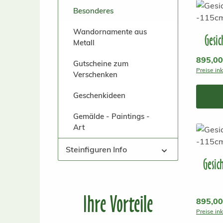
Besonderes
Wandornamente aus
Gesic
Metall
Reguläre
895,00
Gutscheine zum
Preise in
Verschenken
Geschenkideen
Gemälde - Paintings -
Art
Steinfiguren Info
Gesic
Ihre Vorteile
Reguläre
895,00
Preise in