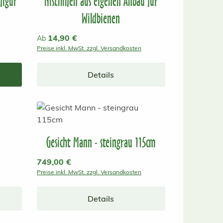
figur
Nisthilfen aus eigenen Anbau für
Wildbienen
Regulärer Preis:
14,90 €
Ab
Preise inkl. MwSt. zzgl. Versandkosten
Details
Gesicht Mann - steingrau 115cm
Regulärer Preis:
749,00 €
Preise inkl. MwSt. zzgl. Versandkosten
Details