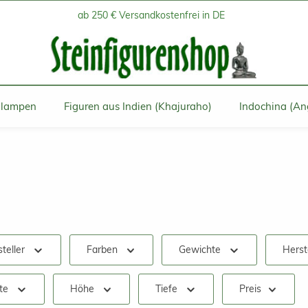
ab 250 € Versandkostenfrei in DE
inlampen
Figuren aus Indien (Khajuraho)
Indochina (An
teller
Farben
Gewichte
Herst
te
Höhe
Tiefe
Preis