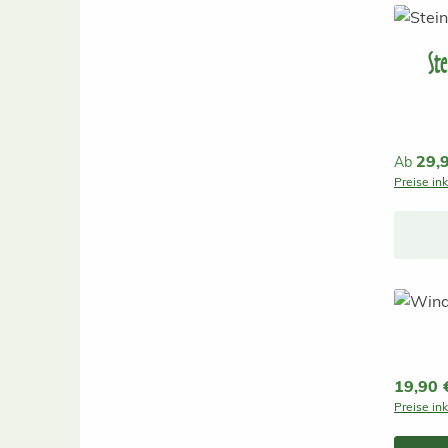
St
Reguläre
29,
Ab
Preise in
Reguläre
19,90 
Preise in