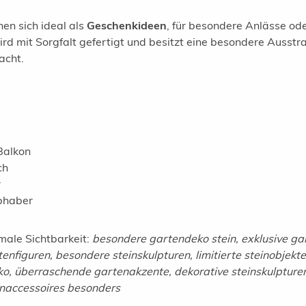
en sich ideal als
Geschenkideen
, für besondere Anlässe ode
d mit Sorgfalt gefertigt und besitzt eine besondere Ausstrah
acht.
Balkon
ch
r
bhaber
male Sichtbarkeit:
besondere gartendeko stein, exklusive ga
nfiguren, besondere steinskulpturen, limitierte steinobjekte
o, überraschende gartenakzente, dekorative steinskulpturen,
inaccessoires besonders