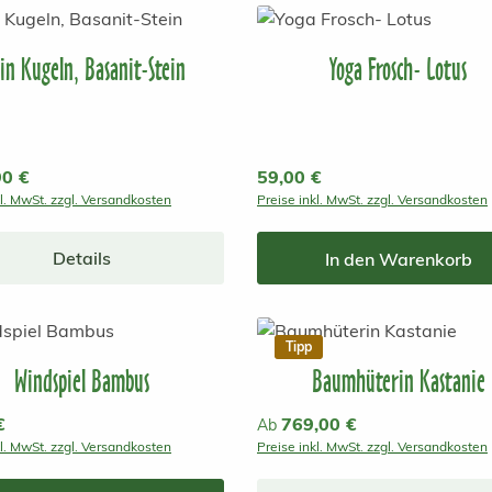
ein Kugeln, Basanit-Stein
Yoga Frosch- Lotus
r Preis:
90 €
Regulärer Preis:
59,00 €
kl. MwSt. zzgl. Versandkosten
Preise inkl. MwSt. zzgl. Versandkosten
Details
In den Warenkorb
Tipp
Windspiel Bambus
Baumhüterin Kastanie
r Preis:
€
Regulärer Preis:
769,00 €
Ab
kl. MwSt. zzgl. Versandkosten
Preise inkl. MwSt. zzgl. Versandkosten