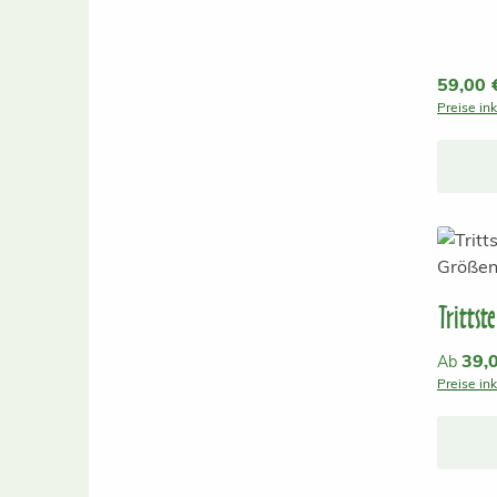
Reguläre
59,00 
Preise in
Trittst
Reguläre
39,
Ab
Preise in