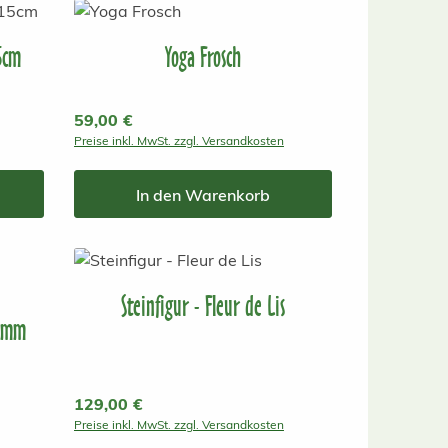
5cm
Yoga Frosch
Regulärer Preis:
59,00 €
Preise inkl. MwSt. zzgl. Versandkosten
In den Warenkorb
Steinfigur - Fleur de Lis
tamm
Regulärer Preis:
129,00 €
Preise inkl. MwSt. zzgl. Versandkosten