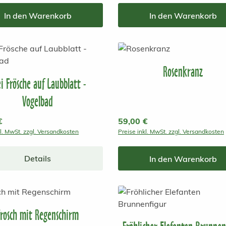
In den Warenkorb
In den Warenkorb
Rosenkranz
i Frösche auf Laubblatt -
Vogelbad
r Preis:
€
Regulärer Preis:
59,00 €
kl. MwSt. zzgl. Versandkosten
Preise inkl. MwSt. zzgl. Versandkosten
Details
In den Warenkorb
Frosch mit Regenschirm