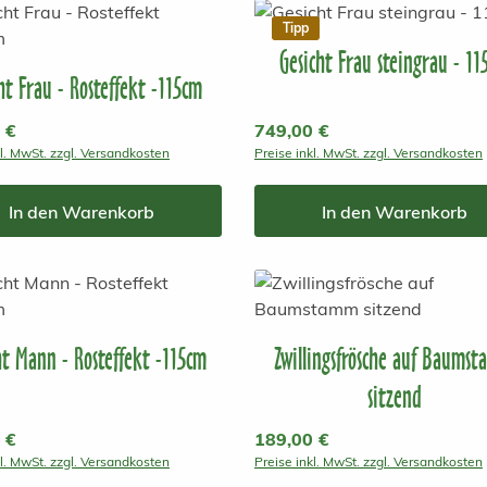
Tipp
Gesicht Frau steingrau - 11
ht Frau - Rosteffekt -115cm
r Preis:
 €
Regulärer Preis:
749,00 €
kl. MwSt. zzgl. Versandkosten
Preise inkl. MwSt. zzgl. Versandkosten
In den Warenkorb
In den Warenkorb
ht Mann - Rosteffekt -115cm
Zwillingsfrösche auf Baums
sitzend
r Preis:
 €
Regulärer Preis:
189,00 €
kl. MwSt. zzgl. Versandkosten
Preise inkl. MwSt. zzgl. Versandkosten