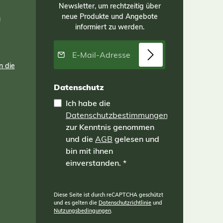
Newsletter, um rechtzeitig über
ung
ist. Jeder Ständer überzeugt durch
ert
sein Gewicht und seine solide
neue Produkte und Angebote
n
ht
Verarbeitung, sodass Ihre
informiert zu werden.
Tempelschirme sicher und stabil
stehen. Produktmerkmale Material:
E-Mail-Adresse*
Steinguss Herstellung: gegossen
 Der
Farbe: Grau Abmessungen: Große
n die
end
Schildkröte: Länge 48 cm, Breite 52
tik
cm, Höhe 30 cm, Gewicht 44 kg Kleine
Datenschutz
Schildkröte: Länge 45 cm, Breite 38
 in
cm, Höhe 28 cm, Gewicht 30 kg
Ich habe die
Witterungsbeständigkeit: Frost- und
nde
wetterfest Setzen Sie Ihre
Datenschutzbestimmungen
Tempelschirme stilvoll in Szene und
zur Kenntnis genommen
ge
genießen Sie die Kombination aus
und die
AGB
gelesen und
au,
traditionellem Design und praktischer
Funktion mit diesen einzigartigen
bin mit ihnen
Schildkröten-Ständern.
einverstanden.
*
olz
u,
Diese Seite ist durch reCAPTCHA geschützt
und es gelten die
Datenschutzrichtlinie
und
und
Nutzungsbedingungen
.
sen