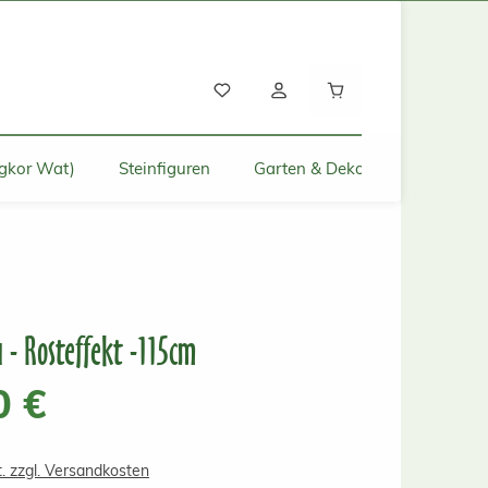
Warenkorb enthält
gkor Wat)
Steinfiguren
Garten & Deko für Zuhause
 - Rosteffekt -115cm
s:
0 €
t. zzgl. Versandkosten