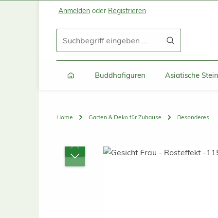
Anmelden
oder
Registrieren
Zum Hauptinhalt springen
Zur Suche springen
Zur Hauptnavigation springen
Buddhafiguren
Asiatische Ste
Home
Garten & Deko für Zuhause
Besonderes
Bildergalerie überspringen