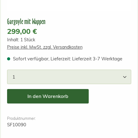
Gargoyle mit Wappen
Regulärer Preis:
299,00 €
Inhalt:
1 Stück
Preise inkl. MwSt. zzgl. Versandkosten
Sofort verfügbar, Lieferzeit: Lieferzeit 3-7 Werktage
Produkt Anzahl: Gib den gewünschten Wert ein od
In den Warenkorb
Produktnummer:
SF10090