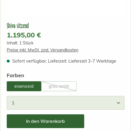
Shiva sitzend
Regulärer Preis:
1.195,00 €
Inhalt:
1 Stück
Preise inkl. MwSt. zzgl. Versandkosten
Sofort verfügbar, Lieferzeit: Lieferzeit 3-7 Werktage
auswählen
Farben
eisenoxid
grau antik
(Diese Option ist zurzeit nicht verfügbar.)
Produkt Anzahl: Gib den gewünschten Wert ein od
In den Warenkorb