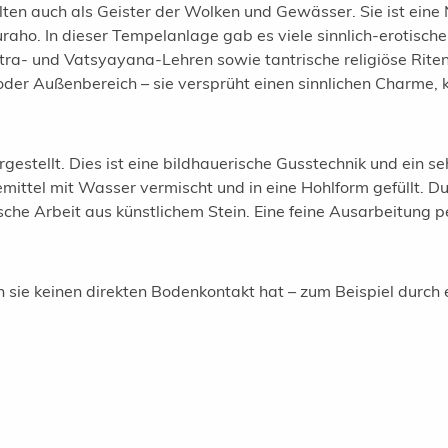
lten auch als Geister der Wolken und Gewässer. Sie ist eine
aho. In dieser Tempelanlage gab es viele sinnlich-erotische
tra- und Vatsyayana-Lehren sowie tantrische religiöse Riten
 oder Außenbereich – sie versprüht einen sinnlichen Charme, 
estellt. Dies ist eine bildhauerische Gusstechnik und ein s
ttel mit Wasser vermischt und in eine Hohlform gefüllt. Du
sche Arbeit aus künstlichem Stein. Eine feine Ausarbeitung 
rn sie keinen direkten Bodenkontakt hat – zum Beispiel durch 