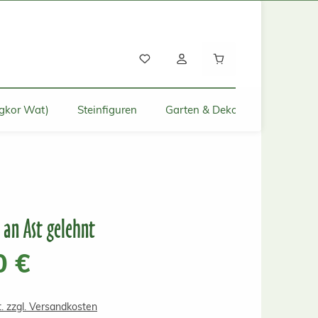
Warenkorb enthält
gkor Wat)
Steinfiguren
Garten & Deko für Zuhause
 an Ast gelehnt
s:
0 €
t. zzgl. Versandkosten