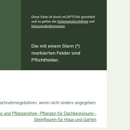
Diese Seite ist durch reCAPTCHA geschützt
und es gelten die
Datenschutzrichtlinie
und
Nutzungsbedingungen
.
Die mit einem Stern (*)
markierten Felder sind
Pflichtfelder.
Nachnahmegebühren, wenn nicht anders angegeben.
 und Pflanzenshop -
Pflanzen für Dachbegrünung -
Steinfiguren für Haus und Garten