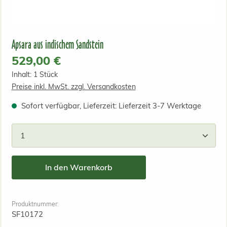
Apsara aus indischem Sandstein
Regulärer Preis:
529,00 €
Inhalt:
1 Stück
Preise inkl. MwSt. zzgl. Versandkosten
Sofort verfügbar, Lieferzeit: Lieferzeit 3-7 Werktage
Produkt Anzahl: Gib den gewünschten Wert ein od
In den Warenkorb
Produktnummer:
SF10172