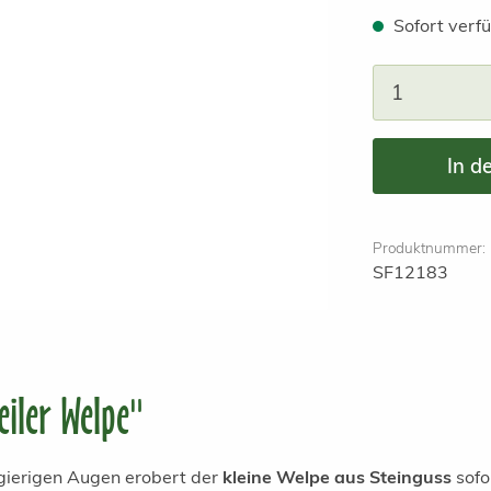
Sofort verfü
Produkt A
In d
Produktnummer:
SF12183
iler Welpe"
ugierigen Augen erobert der
kleine Welpe aus Steinguss
sofo