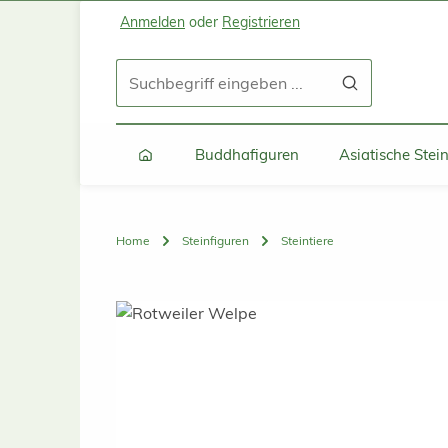
Anmelden
oder
Registrieren
Zum Hauptinhalt springen
Zur Suche springen
Zur Hauptnavigation springen
Buddhafiguren
Asiatische Ste
Home
Steinfiguren
Steintiere
Bildergalerie überspringen