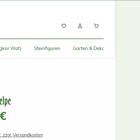
Warenkorb enthält
gkor Wat)
Steinfiguren
Garten & Deko für Zuhause
elpe
s:
 €
t. zzgl. Versandkosten