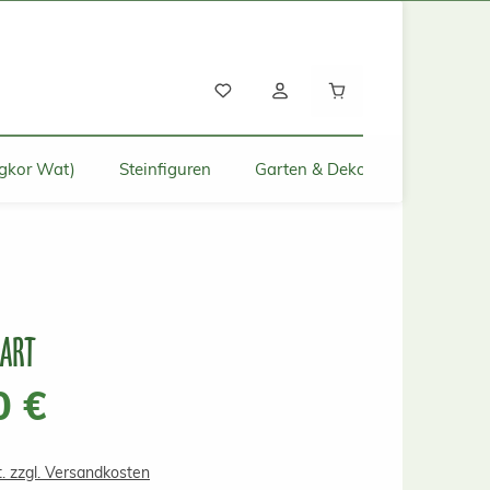
Warenkorb enthält
gkor Wat)
Steinfiguren
Garten & Deko für Zuhause
 ART
s:
0 €
t. zzgl. Versandkosten