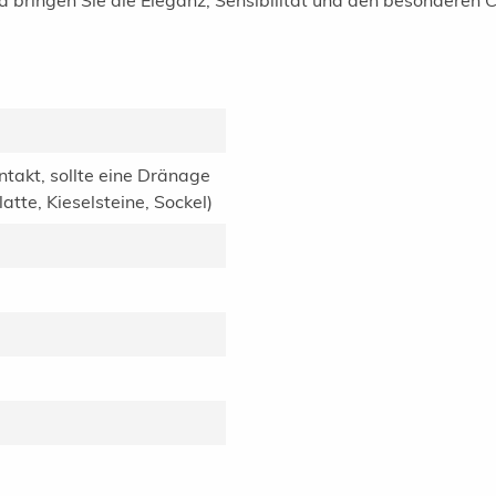
 bringen Sie die Eleganz, Sensibilität und den besonderen 
ntakt, sollte eine Dränage
tte, Kieselsteine, Sockel)