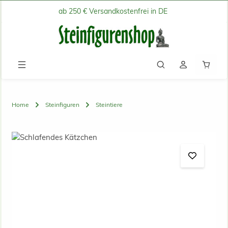
ab 250 € Versandkostenfrei in DE
Zum Hauptinhalt springen
Waren
Home
Steinfiguren
Steintiere
Bildergalerie überspringen