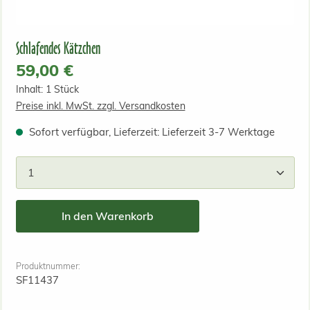
Schlafendes Kätzchen
Regulärer Preis:
59,00 €
Inhalt:
1 Stück
Preise inkl. MwSt. zzgl. Versandkosten
Sofort verfügbar, Lieferzeit: Lieferzeit 3-7 Werktage
Produkt Anzahl: Gib den gewünschten Wert ein od
In den Warenkorb
Produktnummer:
SF11437