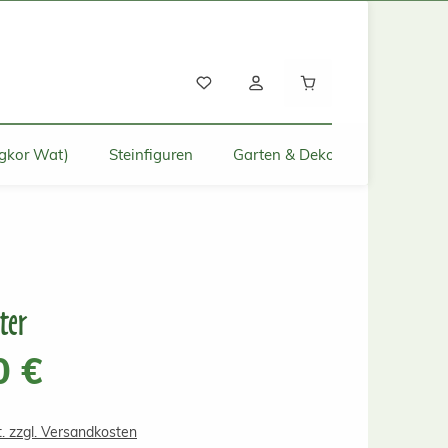
Warenkorb enthält
gkor Wat)
Steinfiguren
Garten & Deko für Zuhause
ter
s:
0 €
t. zzgl. Versandkosten