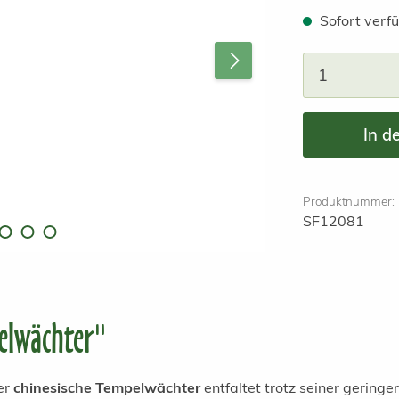
Sofort verfü
Produkt A
In d
Produktnummer:
SF12081
elwächter"
er
chinesische Tempelwächter
entfaltet trotz seiner gering