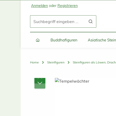
Anmelden
oder
Registrieren
Zum Hauptinhalt springen
Zur Suche springen
Zur Hauptnavigation springen
Buddhafiguren
Asiatische Ste
Home
Steinfiguren
Steinfiguren als Löwen, Drach
Bildergalerie überspringen