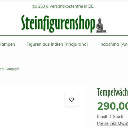
ab 250 € Versandkostenfrei in DE
inlampen
Figuren aus Indien (Khajuraho)
Indochina (An
en, Gargoyle
Tempelwäch
Regulärer Prei
290,0
Inhalt:
1 Stück
Preise inkl. MwS