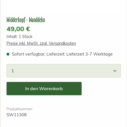
Widderkopf - Wanddeko
Regulärer Preis:
49,00 €
Inhalt:
1 Stück
Preise inkl. MwSt. zzgl. Versandkosten
Sofort verfügbar, Lieferzeit: Lieferzeit 3-7 Werktage
Produkt Anzahl: Gib den gewünschten Wert ein od
In den Warenkorb
Produktnummer:
SW11308