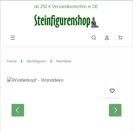
ab 250 € Versandkostenfrei in DE
Zum Hauptinhalt springen
Waren
Home
Steinfiguren
Steintiere
Bildergalerie überspringen