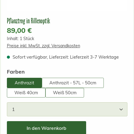
Pflanztrog in Rillenoptik
Regulärer Preis:
89,00 €
Inhalt:
1 Stück
Preise inkl. MwSt. zzgl. Versandkosten
Sofort verfügbar, Lieferzeit: Lieferzeit 3-7 Werktage
auswählen
Farben
Anthrazit
Anthrazit - 57L - 50cm
Weiß 40cm
Weiß 50cm
Produkt Anzahl: Gib den gewünschten Wert ein od
In den Warenkorb