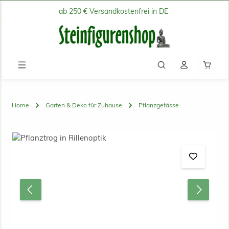
ab 250 € Versandkostenfrei in DE
Zum Hauptinhalt springen
Waren
Home
Garten & Deko für Zuhause
Pflanzgefässe
Bildergalerie überspringen