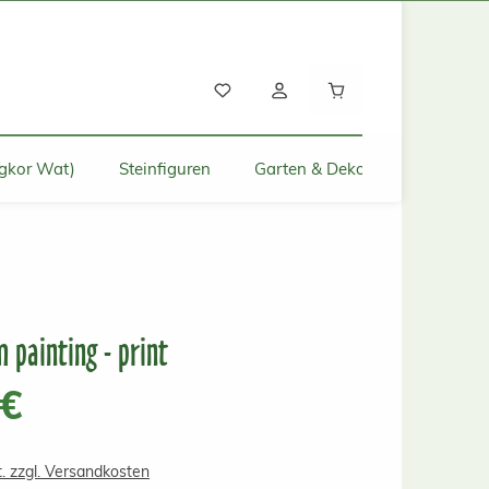
Warenkorb enthält
gkor Wat)
Steinfiguren
Garten & Deko für Zuhause
 painting - print
s:
 €
t. zzgl. Versandkosten