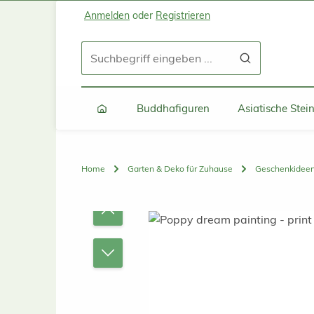
Anmelden
oder
Registrieren
Zum Hauptinhalt springen
Zur Suche springen
Zur Hauptnavigation springen
Buddhafiguren
Asiatische Ste
Home
Garten & Deko für Zuhause
Geschenkidee
Bildergalerie überspringen