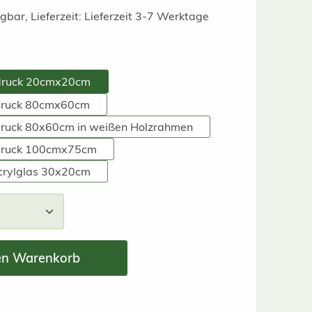
gbar, Lieferzeit: Lieferzeit 3-7 Werktage
hlen
druck 20cmx20cm
ruck 80cmx60cm
ruck 80x60cm in weißen Holzrahmen
druck 100cmx75cm
Acrylglas 30x20cm
nzahl: Gib den gewünschten Wert ein ode
en Warenkorb