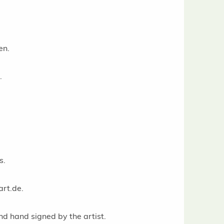
en.
.
s.
art.de.
and hand signed by the artist.