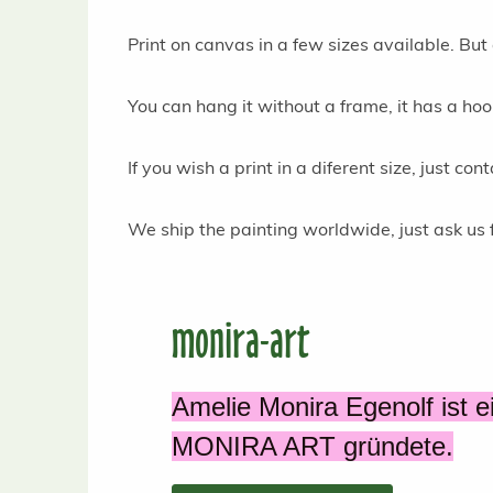
Print on canvas in a few sizes available. But
You can hang it without a frame, it has a hoo
If you wish a print in a diferent size, just co
We ship the painting worldwide, just ask us fo
monira-art
Amelie Monira Egenolf ist e
MONIRA ART gründete.