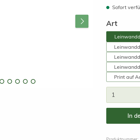
Sofort verfü
auswä
Art
Leinwand
Leinwandd
Leinwandd
Leinwand
Print auf 
Produkt A
In d
Produktnummer: