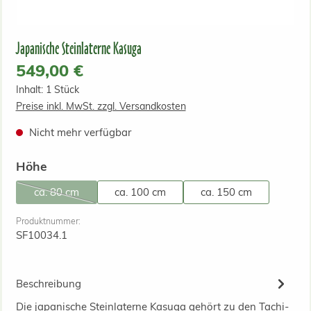
Japanische Steinlaterne Kasuga
Regulärer Preis:
549,00 €
Inhalt:
1 Stück
Preise inkl. MwSt. zzgl. Versandkosten
Nicht mehr verfügbar
auswählen
Höhe
ca. 80 cm
ca. 100 cm
ca. 150 cm
(Diese Option ist zurzeit nicht verfügbar.)
Produktnummer:
SF10034.1
Beschreibung
Die japanische Steinlaterne Kasuga gehört zu den Tachi-