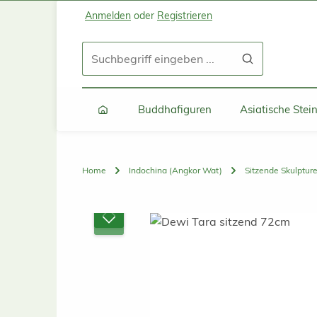
Anmelden
oder
Registrieren
Zum Hauptinhalt springen
Zur Suche springen
Zur Hauptnavigation springen
Buddhafiguren
Asiatische Ste
Home
Indochina (Angkor Wat)
Sitzende Skulptur
Bildergalerie überspringen