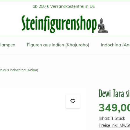
ab 250 € Versandkostenfrei in DE
inlampen
Figuren aus Indien (Khajuraho)
Indochina (An
en aus Indochina (Ankor)
Dewi Tara s
Regulärer Prei
349,0
Inhalt:
1 Stück
Preise inkl. MwS