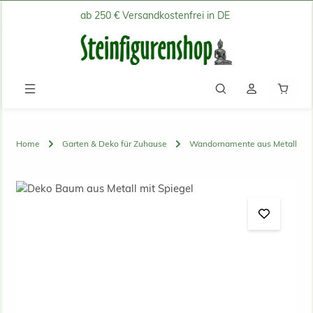
ab 250 € Versandkostenfrei in DE
Zum Hauptinhalt springen
Waren
Home
Garten & Deko für Zuhause
Wandornamente aus Metall
Bildergalerie überspringen