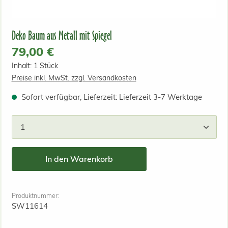
Deko Baum aus Metall mit Spiegel
Regulärer Preis:
79,00 €
Inhalt:
1 Stück
Preise inkl. MwSt. zzgl. Versandkosten
Sofort verfügbar, Lieferzeit: Lieferzeit 3-7 Werktage
Produkt Anzahl: Gib den gewünschten Wert ein od
In den Warenkorb
Produktnummer:
SW11614