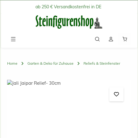
ab 250 € Versandkostenfrei in DE
Zum Hauptinhalt springen
Waren
Home
Garten & Deko für Zuhause
Reliefs & Steinfenster
Bildergalerie überspringen