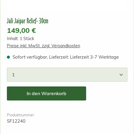
Jali Jaipar Relief- 30cm
Regulärer Preis:
149,00 €
Inhalt:
1 Stück
Preise inkl. MwSt. zzgl. Versandkosten
Sofort verfügbar, Lieferzeit: Lieferzeit 3-7 Werktage
Produkt Anzahl: Gib den gewünschten Wert ein od
In den Warenkorb
Produktnummer:
SF12240