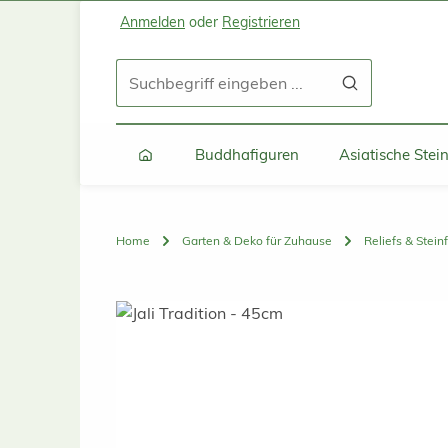
Anmelden
oder
Registrieren
Zum Hauptinhalt springen
Zur Suche springen
Zur Hauptnavigation springen
Buddhafiguren
Asiatische Ste
Home
Garten & Deko für Zuhause
Reliefs & Stein
Bildergalerie überspringen