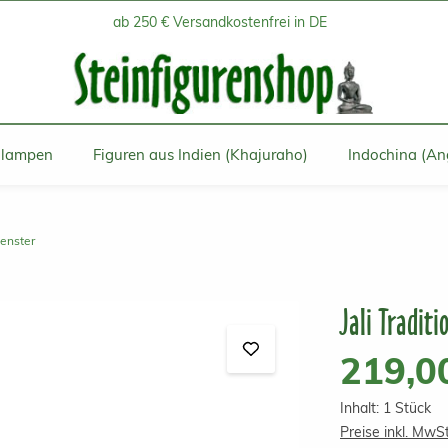
ab 250 € Versandkostenfrei in DE
inlampen
Figuren aus Indien (Khajuraho)
Indochina (An
fenster
Jali Traditi
Regulärer Prei
219,0
Inhalt:
1 Stück
Preise inkl. MwS