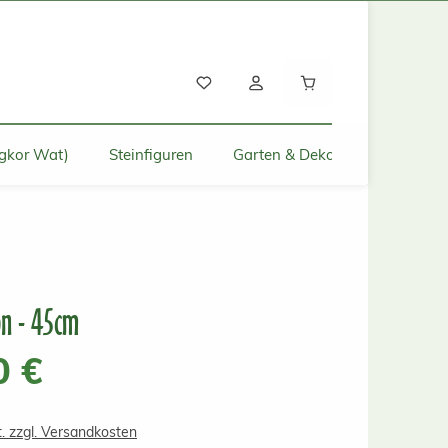
Warenkorb enthält
gkor Wat)
Steinfiguren
Garten & Deko für Zuhause
on - 45cm
s:
0 €
t. zzgl. Versandkosten