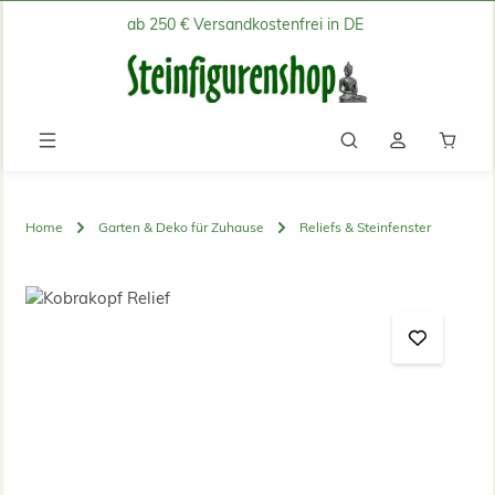
ab 250 € Versandkostenfrei in DE
Zum Hauptinhalt springen
Waren
Home
Garten & Deko für Zuhause
Reliefs & Steinfenster
Bildergalerie überspringen