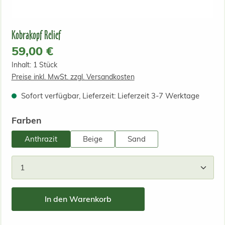
Kobrakopf Relief
Regulärer Preis:
59,00 €
Inhalt:
1 Stück
Preise inkl. MwSt. zzgl. Versandkosten
Sofort verfügbar, Lieferzeit: Lieferzeit 3-7 Werktage
auswählen
Farben
Anthrazit
Beige
Sand
Produkt Anzahl: Gib den gewünschten Wert ein od
In den Warenkorb