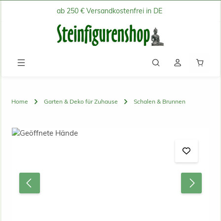
ab 250 € Versandkostenfrei in DE
Zum Hauptinhalt springen
Waren
Home
Garten & Deko für Zuhause
Schalen & Brunnen
Bildergalerie überspringen