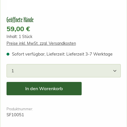
Geöffnete Hände
Regulärer Preis:
59,00 €
Inhalt:
1 Stück
Preise inkl. MwSt. zzgl. Versandkosten
Sofort verfügbar, Lieferzeit: Lieferzeit 3-7 Werktage
Produkt Anzahl: Gib den gewünschten Wert ein od
In den Warenkorb
Produktnummer:
SF10051