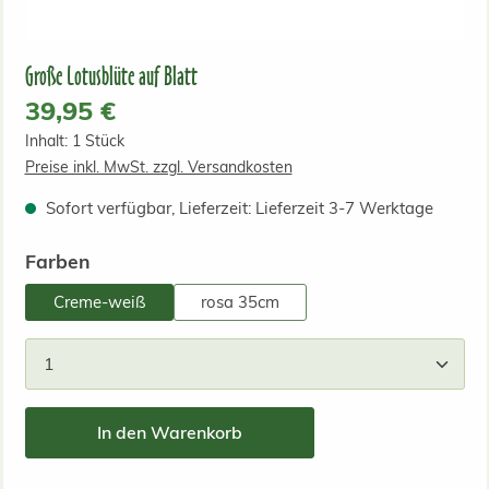
Große Lotusblüte auf Blatt
Regulärer Preis:
39,95 €
Inhalt:
1 Stück
Preise inkl. MwSt. zzgl. Versandkosten
Sofort verfügbar, Lieferzeit: Lieferzeit 3-7 Werktage
auswählen
Farben
Creme-weiß
rosa 35cm
Produkt Anzahl: Gib den gewünschten Wert ein od
In den Warenkorb