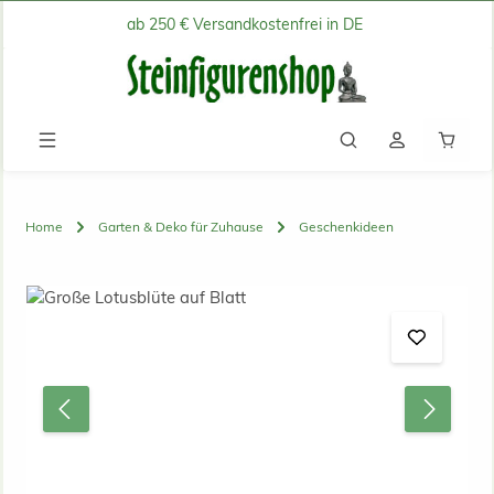
ab 250 € Versandkostenfrei in DE
Zum Hauptinhalt springen
Waren
Home
Garten & Deko für Zuhause
Geschenkideen
Bildergalerie überspringen