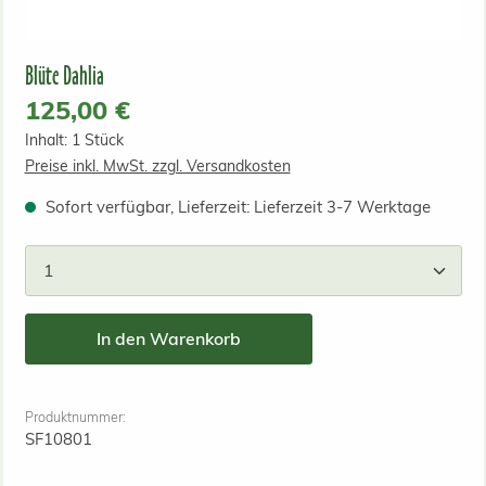
Blüte Dahlia
Regulärer Preis:
125,00 €
Inhalt:
1 Stück
Preise inkl. MwSt. zzgl. Versandkosten
Sofort verfügbar, Lieferzeit: Lieferzeit 3-7 Werktage
Produkt Anzahl: Gib den gewünschten Wert ein od
In den Warenkorb
Produktnummer:
SF10801