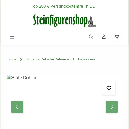
ab 250 € Versandkostenfrei in DE
Zum Hauptinhalt springen
Waren
Home
Garten & Deko für Zuhause
Besonderes
Bildergalerie überspringen