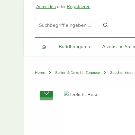
Anmelden
oder
Registrieren
Zum Hauptinhalt springen
Zur Suche springen
Zur Hauptnavigation springen
Buddhafiguren
Asiatische Ste
Home
Garten & Deko für Zuhause
Geschenkidee
Bildergalerie überspringen