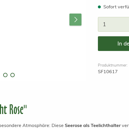
Sofort verfü
Produkt A
In d
Produktnummer:
SF10617
ht Rose"
e besondere Atmosphäre: Diese
Seerose als Teelichthalter
ver