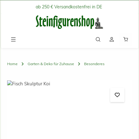
ab 250 € Versandkostenfrei in DE
Zum Hauptinhalt springen
Waren
Home
Garten & Deko für Zuhause
Besonderes
Bildergalerie überspringen