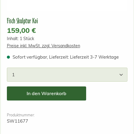
Fisch Skulptur Koi
Regulärer Preis:
159,00 €
Inhalt:
1 Stück
Preise inkl. MwSt. zzgl. Versandkosten
Sofort verfügbar, Lieferzeit: Lieferzeit 3-7 Werktage
Produkt Anzahl: Gib den gewünschten Wert ein od
In den Warenkorb
Produktnummer:
SW11677