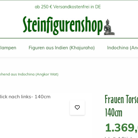
ab 250 € Versandkostenfrei in DE
inlampen
Figuren aus Indien (Khajuraho)
Indochina (An
tehend aus Indochina (Angkor Wat)
Frauen Torso
140cm
Regulärer Prei
1.369