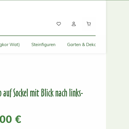
Warenkorb enthält
gkor Wat)
Steinfiguren
Garten & Deko für Zuhause
 auf Sockel mit Blick nach links-
s:
,00 €