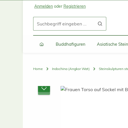
Anmelden
oder
Registrieren
Zum Hauptinhalt springen
Zur Suche springen
Zur Hauptnavigation springen
Buddhafiguren
Asiatische Ste
Home
Indochina (Angkor Wat)
Steinskulpturen s
Bildergalerie überspringen