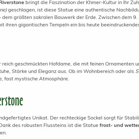
Riverstone
bringt die Faszination der Khmer-Kultur in Ihr Zu
one)
geschlagen, ist diese Statue eine authentische Nachbild
dem größten sakralen Bauwerk der Erde. Zwischen dem 9. u
it ihren gigantischen Tempeln ein bis heute beeindruckendes 
r reich geschmückten Hofdame, die mit feinen Ornamenten un
e Ruhe, Stärke und Eleganz aus. Ob im Wohnbereich oder als
S
e, fast mystische Atmosphäre.
erstone
andgefertigtes Unikat. Der rechteckige Sockel sorgt für Stabi
ank des robusten Flussteins ist die Statue
frost- und wette
en.