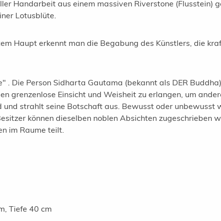
ler Handarbeit aus einem massiven Riverstone (Flusstein) g
iner Lotusblüte.
rtem Haupt erkennt man die Begabung des Künstlers, die kr
.
te" . Die Person Sidharta Gautama (bekannt als DER Buddha)
eben grenzenlose Einsicht und Weisheit zu erlangen, um ande
d und strahlt seine Botschaft aus. Bewusst oder unbewuss
Besitzer können dieselben noblen Absichten zugeschrieben w
n im Raume teilt.
m, Tiefe 40 cm