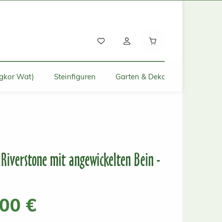
Warenkorb enthält
gkor Wat)
Steinfiguren
Garten & Deko für Zuhause
Riverstone mit angewickelten Bein -
s:
,00 €