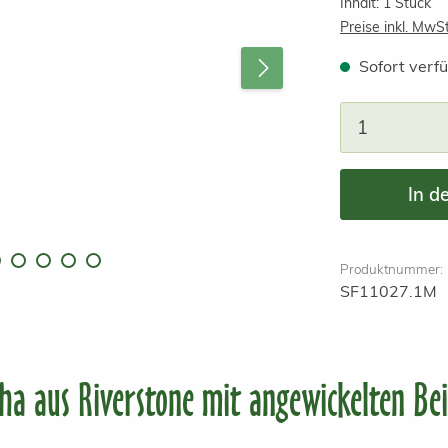
Inhalt:
1 Stück
Preise inkl. MwS
Sofort verfü
Produkt A
In d
Produktnummer:
SF11027.1M
a aus Riverstone mit angewickelten Be