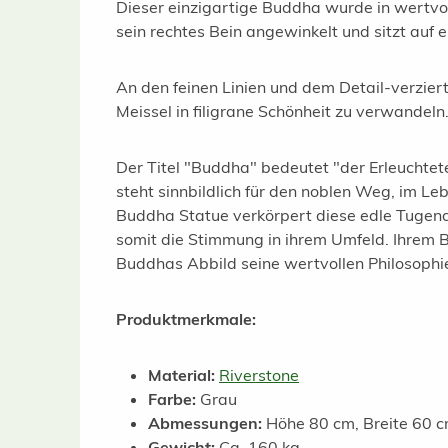
Dieser einzigartige Buddha wurde in wertvol
sein rechtes Bein angewinkelt und sitzt auf e
An den feinen Linien und dem Detail-verzie
Meissel in filigrane Schönheit zu verwandeln
Der Titel "Buddha" bedeutet "der Erleuchte
steht sinnbildlich für den noblen Weg, im L
Buddha Statue verkörpert diese edle Tugen
somit die Stimmung in ihrem Umfeld. Ihrem 
Buddhas Abbild seine wertvollen Philosophie
Produktmerkmale:
Material:
Riverstone
Farbe:
Grau
Abmessungen:
Höhe 80 cm, Breite 60 c
Gewicht:
Ca. 160 kg