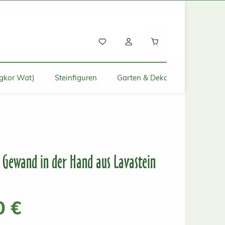
Warenkorb enthält
gkor Wat)
Steinfiguren
Garten & Deko für Zuhause
Gewand in der Hand aus Lavastein
s:
0 €