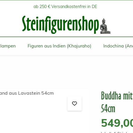
ab 250 € Versandkostenfrei in DE
inlampen
Figuren aus Indien (Khajuraho)
Indochina (An
Buddha mit 
54cm
Regulärer Prei
549,0