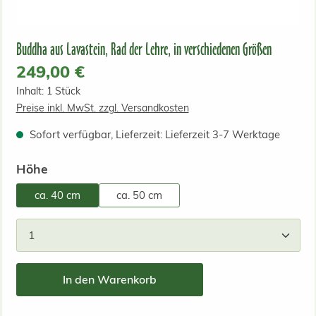
Buddha aus Lavastein, Rad der Lehre, in verschiedenen Größen
Regulärer Preis:
249,00 €
Inhalt:
1 Stück
Preise inkl. MwSt. zzgl. Versandkosten
Sofort verfügbar, Lieferzeit: Lieferzeit 3-7 Werktage
auswählen
Höhe
ca. 40 cm
ca. 50 cm
Produkt Anzahl: Gib den gewünschten Wert ein od
In den Warenkorb