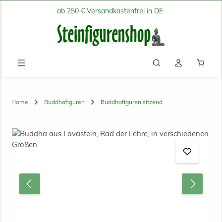
ab 250 € Versandkostenfrei in DE
Zum Hauptinhalt springen
Waren
Home
Buddhafiguren
Buddhafiguren sitzend
Bildergalerie überspringen