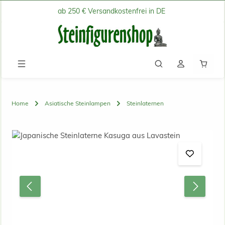
ab 250 € Versandkostenfrei in DE
Zum Hauptinhalt springen
Waren
Home
Asiatische Steinlampen
Steinlaternen
Bildergalerie überspringen