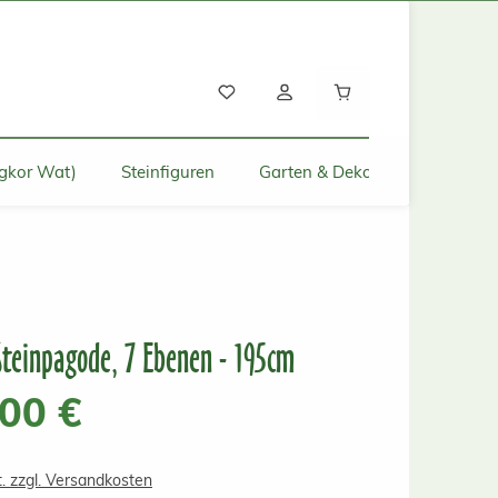
Warenkorb enthält
gkor Wat)
Steinfiguren
Garten & Deko für Zuhause
Steinpagode, 7 Ebenen - 195cm
s:
,00 €
t. zzgl. Versandkosten