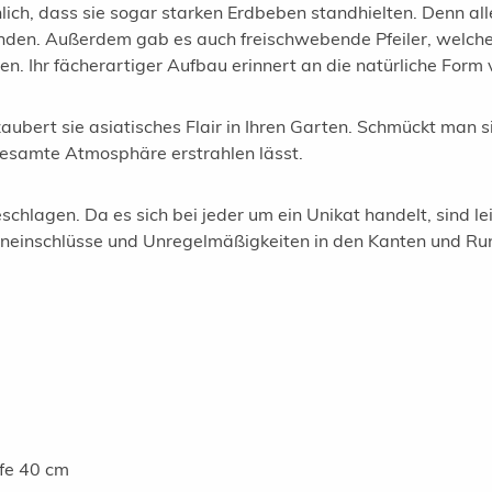
ch, dass sie sogar starken Erdbeben standhielten. Denn al
den. Außerdem gab es auch freischwebende Pfeiler, welche 
. Ihr fächerartiger Aufbau erinnert an die natürliche Form v
bert sie asiatisches Flair in Ihren Garten. Schmückt man sie
esamte Atmosphäre erstrahlen lässt.
chlagen. Da es sich bei jeder um ein Unikat handelt, sind 
ineinschlüsse und Unregelmäßigkeiten in den Kanten und R
fe 40 cm