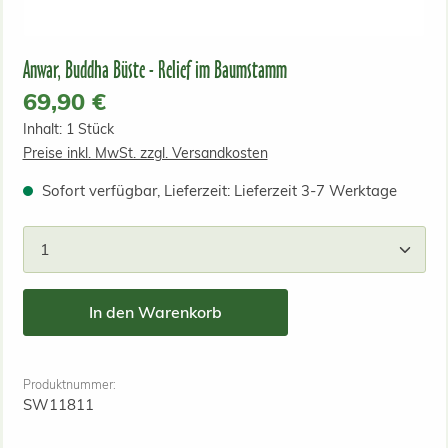
Anwar, Buddha Büste - Relief im Baumstamm
Regulärer Preis:
69,90 €
Inhalt:
1 Stück
Preise inkl. MwSt. zzgl. Versandkosten
Sofort verfügbar, Lieferzeit: Lieferzeit 3-7 Werktage
Produkt Anzahl: Gib den gewünschten Wert ein od
In den Warenkorb
Produktnummer:
SW11811