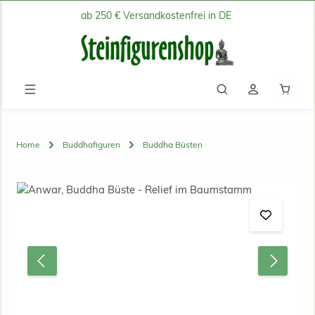
ab 250 € Versandkostenfrei in DE
Zum Hauptinhalt springen
Waren
Home
Buddhafiguren
Buddha Büsten
Bildergalerie überspringen