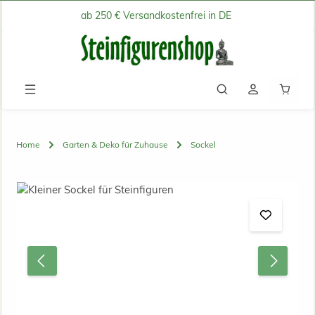
ab 250 € Versandkostenfrei in DE
Zum Hauptinhalt springen
Waren
Home
Garten & Deko für Zuhause
Sockel
Bildergalerie überspringen