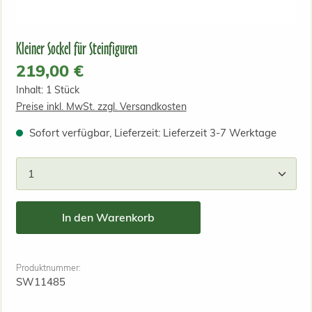
Kleiner Sockel für Steinfiguren
Regulärer Preis:
219,00 €
Inhalt:
1 Stück
Preise inkl. MwSt. zzgl. Versandkosten
Sofort verfügbar, Lieferzeit: Lieferzeit 3-7 Werktage
Produkt Anzahl: Gib den gewünschten Wert ein od
In den Warenkorb
Produktnummer:
SW11485