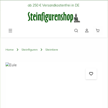
ab 250 € Versandkostenfrei in DE
Zum Hauptinhalt springen
Waren
Home
Steinfiguren
Steintiere
Bildergalerie überspringen