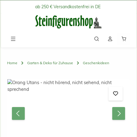
ab 250 € Versandkostenfrei in DE
Zum Hauptinhalt springen
Waren
Home
Garten & Deko für Zuhause
Geschenkideen
Bildergalerie überspringen