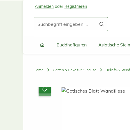
Anmelden
oder
Registrieren
Zum Hauptinhalt springen
Zur Suche springen
Zur Hauptnavigation springen
Buddhafiguren
Asiatische Ste
Home
Garten & Deko für Zuhause
Reliefs & Stein
Bildergalerie überspringen