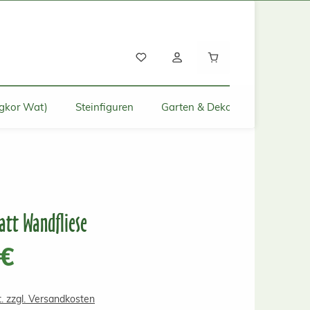
Warenkorb enthält
gkor Wat)
Steinfiguren
Garten & Deko für Zuhause
att Wandfliese
s:
 €
t. zzgl. Versandkosten