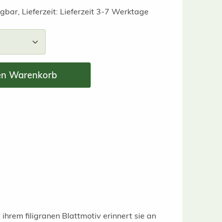
gbar, Lieferzeit: Lieferzeit 3-7 Werktage
nzahl: Gib den gewünschten Wert ein ode
en Warenkorb
ihrem filigranen Blattmotiv erinnert sie an