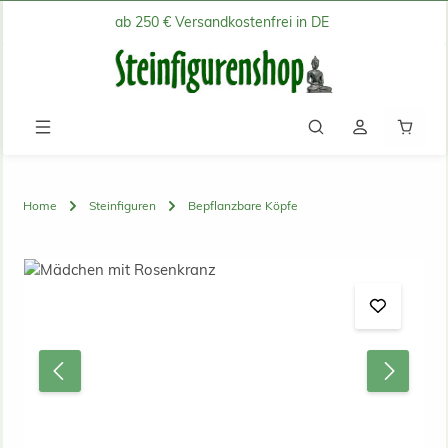
ab 250 € Versandkostenfrei in DE
Zum Hauptinhalt springen
Waren
Home
Steinfiguren
Bepflanzbare Köpfe
Bildergalerie überspringen