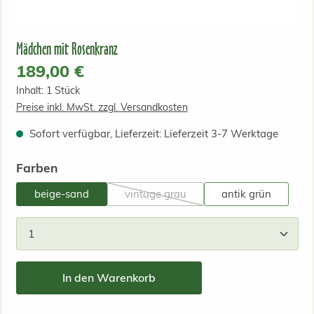
Mädchen mit Rosenkranz
Regulärer Preis:
189,00 €
Inhalt:
1 Stück
Preise inkl. MwSt. zzgl. Versandkosten
Sofort verfügbar, Lieferzeit: Lieferzeit 3-7 Werktage
auswählen
Farben
beige-sand
vintage grau
antik grün
(Diese Option ist zurzeit nicht verfügb
Produkt Anzahl: Gib den gewünschten Wert ein od
In den Warenkorb