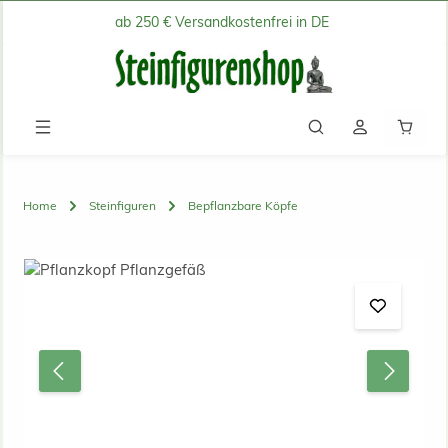
ab 250 € Versandkostenfrei in DE
Zum Hauptinhalt springen
Waren
Home
Steinfiguren
Bepflanzbare Köpfe
Bildergalerie überspringen