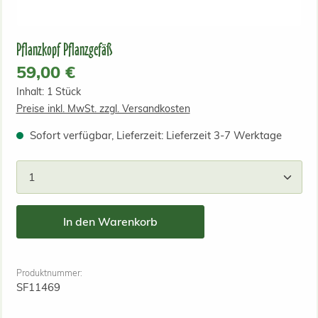
Pflanzkopf Pflanzgefäß
Regulärer Preis:
59,00 €
Inhalt:
1 Stück
Preise inkl. MwSt. zzgl. Versandkosten
Sofort verfügbar, Lieferzeit: Lieferzeit 3-7 Werktage
Produkt Anzahl: Gib den gewünschten Wert ein od
In den Warenkorb
Produktnummer:
SF11469