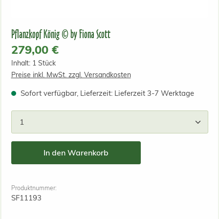
Pflanzkopf König © by Fiona Scott
Regulärer Preis:
279,00 €
Inhalt:
1 Stück
Preise inkl. MwSt. zzgl. Versandkosten
Sofort verfügbar, Lieferzeit: Lieferzeit 3-7 Werktage
Produkt Anzahl: Gib den gewünschten Wert ein od
In den Warenkorb
Produktnummer:
SF11193