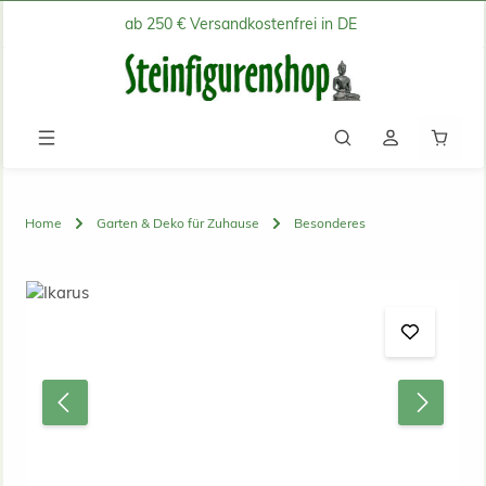
ab 250 € Versandkostenfrei in DE
Zum Hauptinhalt springen
Waren
Home
Garten & Deko für Zuhause
Besonderes
Bildergalerie überspringen