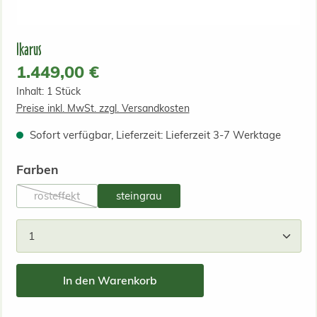
Ikarus
Regulärer Preis:
1.449,00 €
Inhalt:
1 Stück
Preise inkl. MwSt. zzgl. Versandkosten
Sofort verfügbar, Lieferzeit: Lieferzeit 3-7 Werktage
auswählen
Farben
rosteffekt
steingrau
(Diese Option ist zurzeit nicht verfügbar.)
Produkt Anzahl: Gib den gewünschten Wert ein od
In den Warenkorb