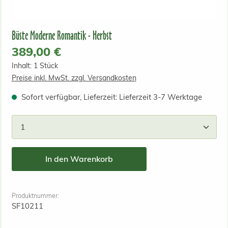
Büste Moderne Romantik - Herbst
Regulärer Preis:
389,00 €
Inhalt:
1 Stück
Preise inkl. MwSt. zzgl. Versandkosten
Sofort verfügbar, Lieferzeit: Lieferzeit 3-7 Werktage
Produkt Anzahl: Gib den gewünschten Wert ein od
In den Warenkorb
Produktnummer:
SF10211