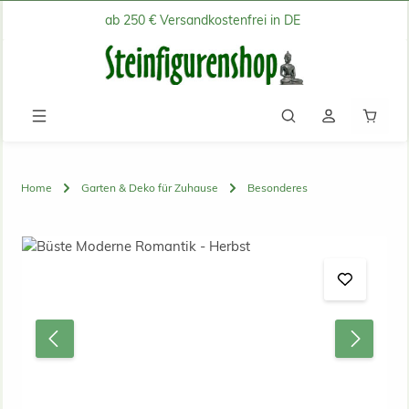
ab 250 € Versandkostenfrei in DE
Zum Hauptinhalt springen
Waren
Home
Garten & Deko für Zuhause
Besonderes
Bildergalerie überspringen