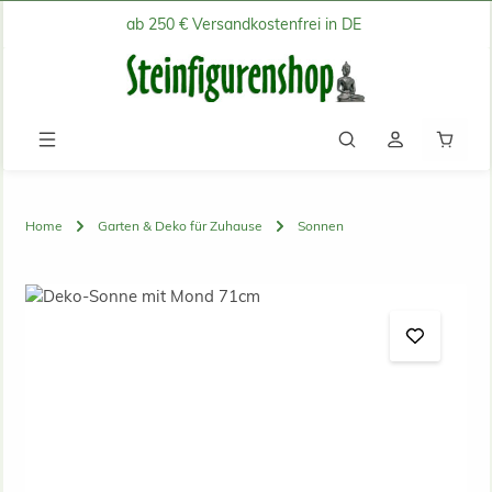
ab 250 € Versandkostenfrei in DE
Zum Hauptinhalt springen
Waren
Home
Garten & Deko für Zuhause
Sonnen
Bildergalerie überspringen