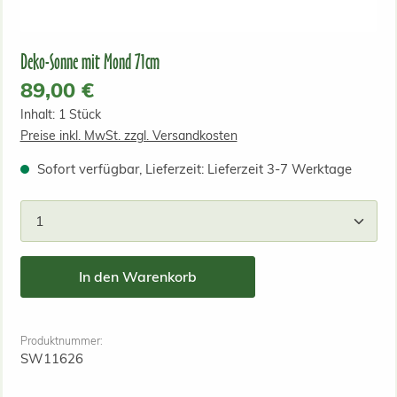
Deko-Sonne mit Mond 71cm
Regulärer Preis:
89,00 €
Inhalt:
1 Stück
Preise inkl. MwSt. zzgl. Versandkosten
Sofort verfügbar, Lieferzeit: Lieferzeit 3-7 Werktage
Produkt Anzahl: Gib den gewünschten Wert ein od
In den Warenkorb
Produktnummer:
SW11626