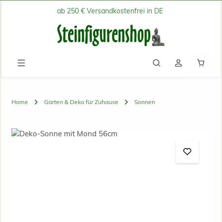
ab 250 € Versandkostenfrei in DE
Zum Hauptinhalt springen
Waren
Home
Garten & Deko für Zuhause
Sonnen
Bildergalerie überspringen